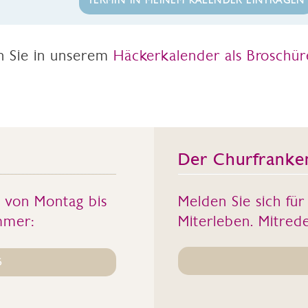
TERMIN IN MEINEM KALENDER EINTRAGEN
en Sie in unserem
Häckerkalender als Broschür
Der Churfranke
s von Montag bis
Melden Sie sich fü
mmer:
Miterleben. Mitrede
6