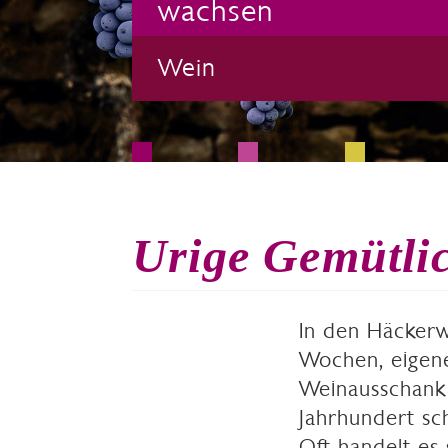
wachsen
Wein
Urige Gemütlic
In den Häckerwi
Wochen, eigen
Weinausschank 
Jahrhundert sch
Oft handelt es 