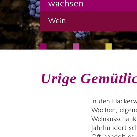
wachsen
Wein
Urige Gemütlic
In den Häckerwi
Wochen, eigen
Weinausschank 
Jahrhundert sch
Oft handelt es 