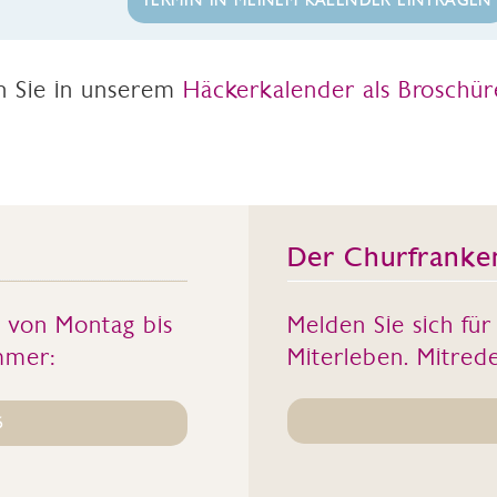
TERMIN IN MEINEM KALENDER EINTRAGEN
en Sie in unserem
Häckerkalender als Broschür
Der Churfranke
s von Montag bis
Melden Sie sich fü
mmer:
Miterleben. Mitrede
6