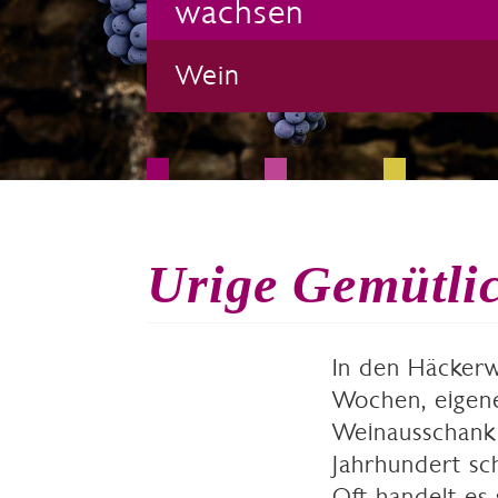
wachsen
Wein
Urige Gemütlic
In den Häckerwi
Wochen, eigen
Weinausschank 
Jahrhundert sch
Oft handelt es 