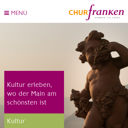
MENÜ
Kultur erleben,
wo der Main am
schönsten ist
Kultur