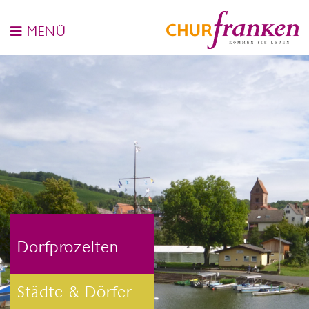
MENÜ
Dorfprozelten
Städte & Dörfer